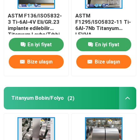
ASTM F136/ISO5832-
ASTM
3 Ti-6Al-4V Eli/GR.23
F1295/ISO5832-11 Ti-
implante edilebilir
6Al-7Nb Titanyum
Titanyum Levha/Tıbbi
LEVHA
Levha
En iyi fiyat
En iyi fiyat
Bize ulaşın
Bize ulaşın
Titanyum Bobin/Folyo
(2)