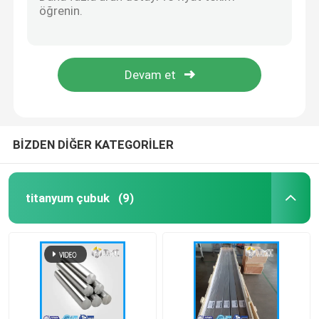
TMT'den Titanyum Makine Parçaları
TMT'den Titanyum Makine Parçaları
Titanyum Bobin/Folyo
TMT'den Titanyum Makine Parçaları
TMT'den Titanyum Makine Parçaları
titanyum tel
TMT'den Titanyum Makine Parçaları
Titanyum Dövme/Flanş
BİZDEN DİĞER KATEGORİLER
Titanyum Tüp/Boru
titanyum çubuk
(9)
titanyum makine parçaları
Titanyum Ekipmanları
titanyum külçe