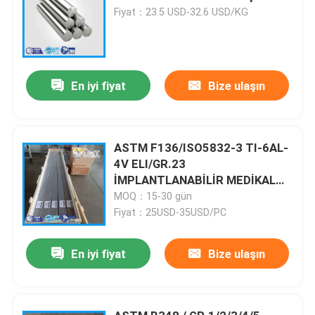
Fiyat：23.5 USD-32.6 USD/KG
En iyi fiyat
Bize ulaşın
ASTM F136/ISO5832-3 TI-6AL-
4V ELI/GR.23
İMPLANTLANABİLİR MEDİKAL
BAR
MOQ：15-30 gün
Fiyat：25USD-35USD/PC
En iyi fiyat
Bize ulaşın