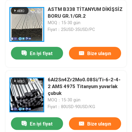
ASTM B338 TİTANYUM DİKİŞSİZ
BORU GR.1/GR.2
MOQ：15-30 gün
Fiyat：25USD-35USD/PC
En iyi fiyat
Bize ulaşın
6Al2Sn4Zr2Mo0.08Si/Ti-6-2-4-
2 AMS 4975 Titanyum yuvarlak
çubuk
MOQ：15-30 gün
Fiyat：80USD-90USD/KG
En iyi fiyat
Bize ulaşın