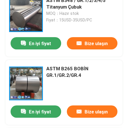
ASTM B348 / GR.1/2/3/4/5
Titanyum Çubuk
MOQ：Hazır stok
Fiyat：15USD-35USD/PC
En iyi fiyat
Bize ulaşın
ASTM B265 BOBİN
GR.1/GR.2/GR.4
En iyi fiyat
Bize ulaşın