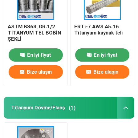
ASTM B863, GR.1/2
ERTi-7 AWS A5.16
TİTANYUM TEL BOBİN
Titanyum kaynak teli
ŞEKLİ
En iyi fiyat
En iyi fiyat
Bize ulaşın
Bize ulaşın
Titanyum Dövme/Flanş
(1)