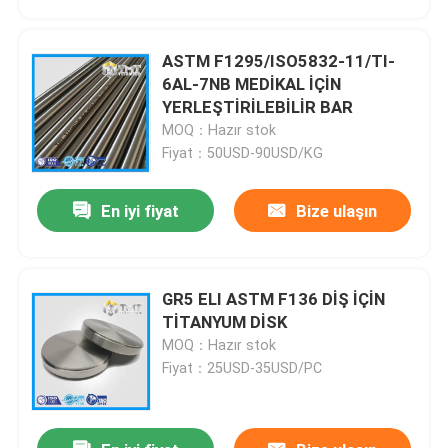
ASTM F1295/ISO5832-11/TI-
6AL-7NB MEDİKAL İÇİN
YERLEŞTİRİLEBİLİR BAR
MOQ：Hazır stok
Fiyat：50USD-90USD/KG
En iyi fiyat
Bize ulaşın
GR5 ELI ASTM F136 DİŞ İÇİN
Ana sayfa
TİTANYUM DİSK
MOQ：Hazır stok
Fiyat：25USD-35USD/PC
Ürünler
VİDEOLAR