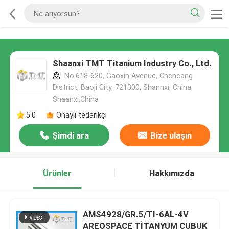
Shaanxi TMT Titanium Industry Co., Ltd.
No.618-620, Gaoxin Avenue, Chencang
District, Baoji City, 721300, Shannxi, China,
Shaanxi,China
5.0
Onaylı tedarikçi
Şimdi ara
Bize ulaşın
Ürünler
Hakkımızda
AMS4928/GR.5/TI-6AL-4V
AREOSPACE TİTANYUM ÇUBUK