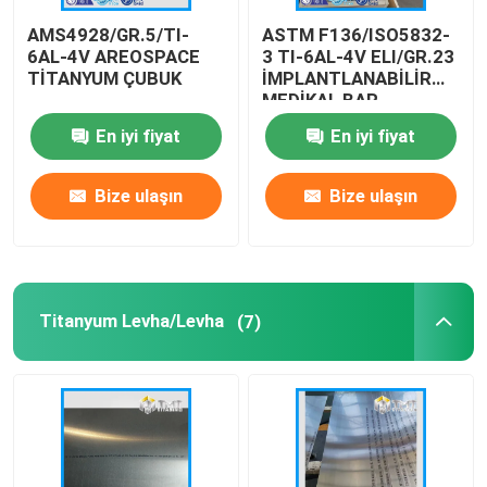
AMS4928/GR.5/TI-
ASTM F136/ISO5832-
titanyum tozu
6AL-4V AREOSPACE
3 TI-6AL-4V ELI/GR.23
TİTANYUM ÇUBUK
İMPLANTLANABİLİR
MEDİKAL BAR
En iyi fiyat
En iyi fiyat
Bize ulaşın
Bize ulaşın
Titanyum Levha/Levha
(7)