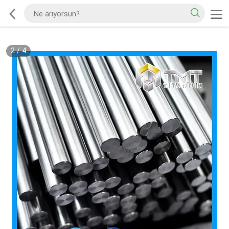
2
/
4