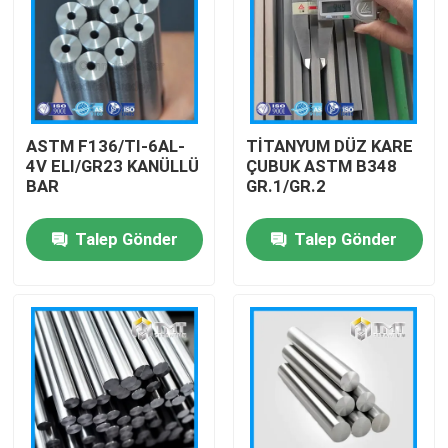
ASTM F136/TI-6AL-
TİTANYUM DÜZ KARE
4V ELI/GR23 KANÜLLÜ
ÇUBUK ASTM B348
BAR
GR.1/GR.2
Talep Gönder
Talep Gönder
Ana sayfa
Ürünler
VİDEOLAR