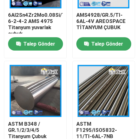
6Al2Sn4Zr2Mo0.08Si/Ti-
AMS4928/GR.5/TI-
Hakkımızda
6-2-4-2 AMS 4975
6AL-4V AREOSPACE
Titanyum yuvarlak
TİTANYUM ÇUBUK
çubuk
Fabrika turu
Talep Gönder
Talep Gönder
Kalite kontrol
Bize ulaşın
Teklif isteği
titanyum çubuk
ASTM B348 /
ASTM
GR.1/2/3/4/5
F1295/ISO5832-
Titanyum Levha/Levha
Titanyum Çubuk
11/TI-6AL-7NB