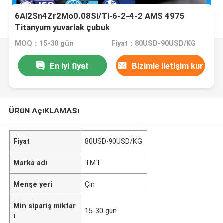
6Al2Sn4Zr2Mo0.08Si/Ti-6-2-4-2 AMS 4975
Titanyum yuvarlak çubuk
MOQ：15-30 gün
Fiyat：80USD-90USD/KG
En iyi fiyat
Bizimle iletişim kur
ÜRüN AçıKLAMASı
Fiyat
80USD-90USD/KG
Marka adı
TMT
Menşe yeri
Çin
Min sipariş miktar
15-30 gün
ı